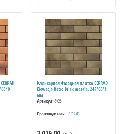
 CERRAD
Клинкерная Фасадная плитка CERRAD
5*65*8
Elewacja Retro Brick masala, 245*65*8
мм
Артикул:
8926
Производитель:
CERRAD
3 079.00
руб. /м.кв.