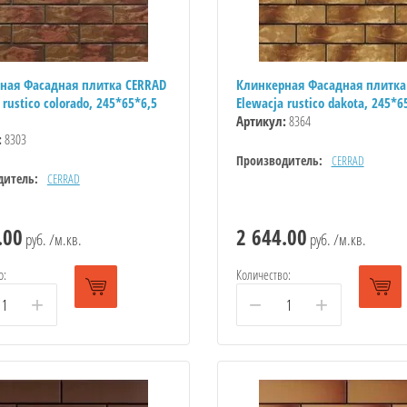
ная Фасадная плитка CERRAD
Клинкерная Фасадная плитка
 rustico colorado, 245*65*6,5
Elewacja rustico dakota, 245*
Артикул:
8364
:
8303
Производитель:
CERRAD
дитель:
CERRAD
.00
2 644.00
руб. /м.кв.
руб. /м.кв.
о:
Количество:
+
−
+