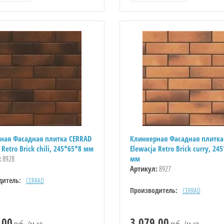
ная Фасадная плитка CERRAD
Клинкерная Фасадная плитка
 Retro Brick chili, 245*65*8 мм
Elewacja Retro Brick curry, 24
:
8928
мм
Артикул:
8927
дитель:
CERRAD
Производитель:
CERRAD
.00
3 079.00
руб. /м.кв.
руб. /м.кв.