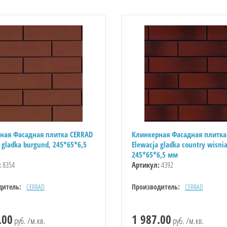
ная Фасадная плитка CERRAD
Клинкерная Фасадная плитка
 gladka burgund, 245*65*6,5
Elewacja gladka country wisnia
245*65*6,5 мм
:
8354
Артикул:
4392
дитель:
CERRAD
Производитель:
CERRAD
.00
1 987.00
руб. /м.кв.
руб. /м.кв.