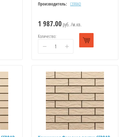
Производитель:
CERRAD
1 987.00
руб. /м.кв.
Количество:
−
+