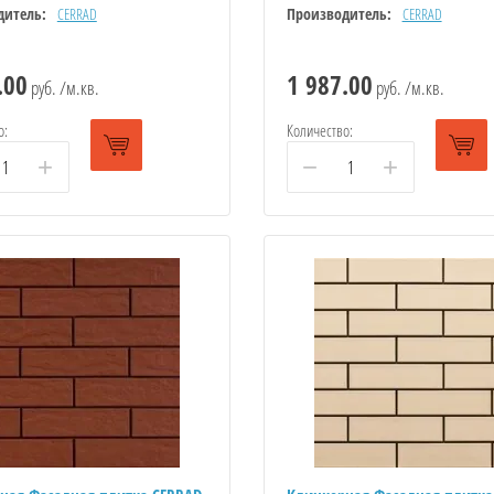
дитель:
CERRAD
Производитель:
CERRAD
.00
1 987.00
руб. /м.кв.
руб. /м.кв.
о:
Количество:
+
−
+