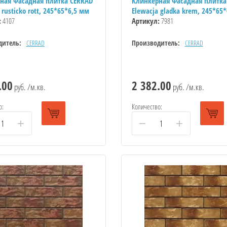
ная Фасадная плитка CERRAD
Клинкерная Фасадная плитка
 rusticko rott, 245*65*6,5 мм
Elewacja gladka krem, 245*65
:
4107
Артикул:
7981
дитель:
CERRAD
Производитель:
CERRAD
.00
2 382.00
руб. /м.кв.
руб. /м.кв.
о:
Количество:
+
−
+