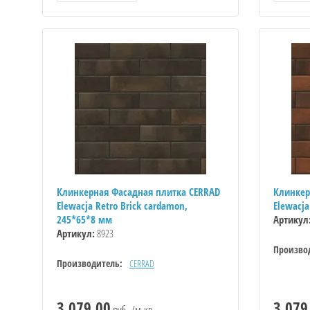
Клинкерная Фасадная плитка CERRAD
Клинкер
Elewacja Retro Brick cardamon,
Elewacja
245*65*8 мм
Артикул
Артикул:
8923
Произво
Производитель:
CERRAD
3 079.00
3 079
руб. /м.кв.