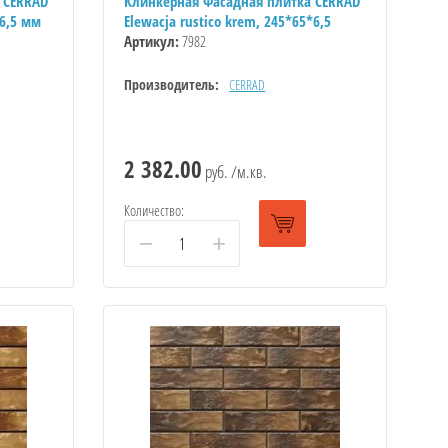
 CERRAD
Клинкерная Фасадная плитка CERRAD
*6,5 мм
Elewacja rustico krem, 245*65*6,5
Артикул:
7982
Производитель:
CERRAD
2 382.00
руб. /м.кв.
Количество:
−
+