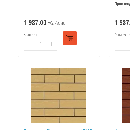
Произво
1 987.00
1 987
руб. /м.кв.
Количество:
Количеств
−
+
−