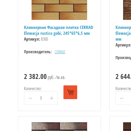
Клинкерная Фасадная плитка CERRAD
Клинкер
Elewacja rustico gobi, 245*65*6,5 мм
Elewacja
Артикул:
8300
мм
Артикул
Производитель:
CERRAD
Произво
2 382.00
2 644
руб. /м.кв.
Количество:
Количеств
−
+
−