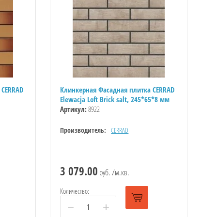
 CERRAD
Клинкерная Фасадная плитка CERRAD
Elewacja Loft Brick salt, 245*65*8 мм
Артикул:
8922
Производитель:
CERRAD
3 079.00
руб. /м.кв.
Количество:
−
+