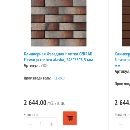
Клинкерная Фасадная плитка CERRAD
Клинкер
Elewacja rustico alaska, 245*65*6,5 мм
Elewacja
Артикул:
7989
мм
Артикул
Производитель:
CERRAD
Произво
2 644.00
2 644
руб. /м.кв.
Количество:
Количеств
−
+
−