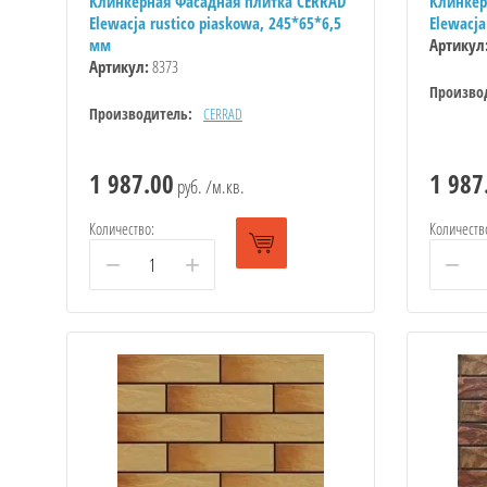
Клинкерная Фасадная плитка CERRAD
Клинкер
Elewacja rustico piaskowa, 245*65*6,5
Elewacja
мм
Артикул
Артикул:
8373
Произво
Производитель:
CERRAD
1 987.00
1 987
руб. /м.кв.
Количество:
Количеств
−
+
−