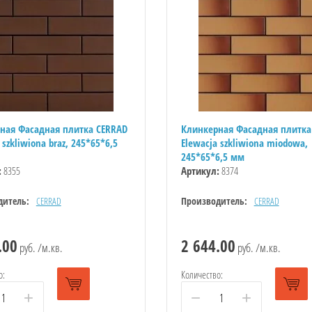
ная Фасадная плитка CERRAD
Клинкерная Фасадная плитка
 szkliwiona braz, 245*65*6,5
Elewacja szkliwiona miodowa,
245*65*6,5 мм
:
8355
Артикул:
8374
дитель:
CERRAD
Производитель:
CERRAD
.00
2 644.00
руб. /м.кв.
руб. /м.кв.
о:
Количество:
+
−
+