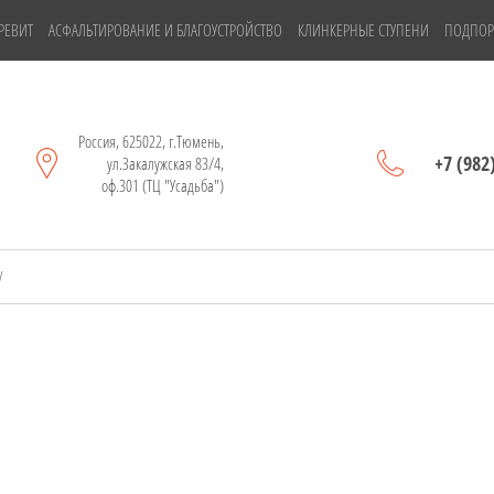
РЕВИТ
АСФАЛЬТИРОВАНИЕ И БЛАГОУСТРОЙСТВО
КЛИНКЕРНЫЕ СТУПЕНИ
ПОДПОР
Россия, 625022, г.Тюмень,
+7 (982
ул.Закалужская 83/4,
оф.301 (ТЦ "Усадьба")