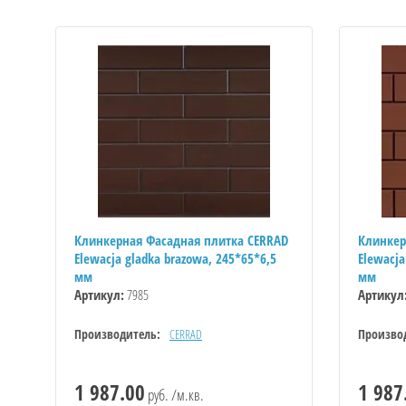
Клинкерная Фасадная плитка CERRAD
Клинкер
Elewacja gladka brazowa, 245*65*6,5
Elewacja
мм
мм
Артикул:
7985
Артикул
Производитель:
CERRAD
Произво
1 987.00
1 987
руб. /м.кв.