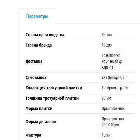
Параметры
Страна производства
Россия
Страна бренда
Россия
Транспортной
Доставка
компанией до
клиента
Самовывоз
из г.Ялуторовск
Коллекция тротуарной плитки
Колормикс гранит
Толщина тротуарной плитки
60 мм
Форма плитки
Прямоугольник
Прямоугольник
Форма детально
200х100мм
Фактура
Гранит