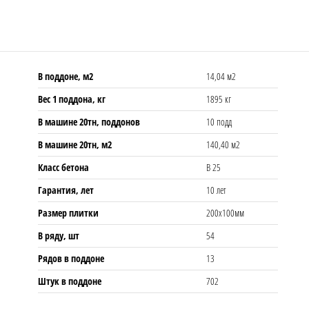
В поддоне, м2
14,04 м2
Вес 1 поддона, кг
1895 кг
В машине 20тн, поддонов
10 подд
В машине 20тн, м2
140,40 м2
Класс бетона
В 25
Гарантия, лет
10 лет
Размер плитки
200х100мм
В ряду, шт
54
Рядов в поддоне
13
Штук в поддоне
702