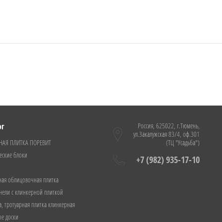
ог
Россия, 625022, г.Тюмень,
ул.Закалужская 83/4, оф.301
НАЯ ПЛИТКА ПОРЕВИТ
(ТЦ "Усадьба")
еские блоки
+7 (982) 935-17-10
ная облицовочная плитка
нели с клинкерной плиткой
а, тротуарная плитка клинкерная
ые доски