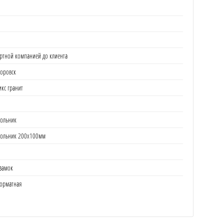
ртной компанией до клиента
торовск
кс гранит
ольник
гольник 200х100мм
замок
орматная