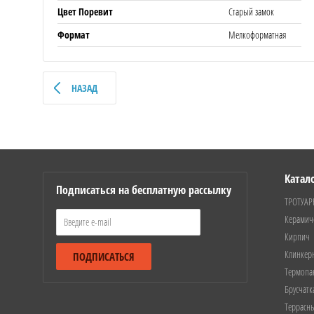
Цвет Поревит
Старый замок
Формат
Мелкоформатная
НАЗАД
Катал
Подписаться на бесплатную рассылку
ТРОТУАР
Керамич
Кирпич
Клинкер
ПОДПИСАТЬСЯ
Термопа
Брусчатк
Террасн