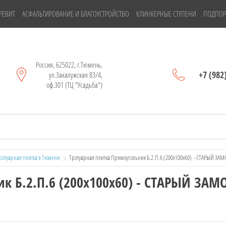
РЕВИТ
АСФАЛЬТИРОВАНИЕ И БЛАГОУСТРОЙСТВО
КЛИНКЕРНЫЕ СТУПЕНИ
ПОДПОР
Россия, 625022, г.Тюмень,
+7 (982
ул.Закалужская 83/4,
оф.301 (ТЦ "Усадьба")
отуарная плитка в Тюмени
  Тротуарная плитка Прямоугольник Б.2.П.6 (200х100х60)  - СТАРЫЙ ЗАМ
к Б.2.П.6 (200х100х60) - СТАРЫЙ ЗАМ