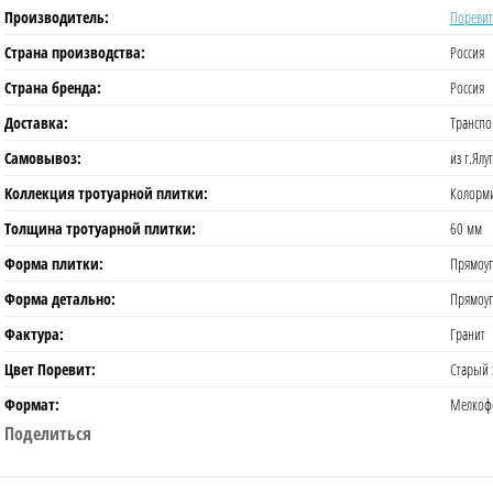
Производитель:
Поревит
Страна производства:
Россия
Страна бренда:
Россия
Доставка:
Транспо
Самовывоз:
из г.Ялу
Коллекция тротуарной плитки:
Колорми
Толщина тротуарной плитки:
60 мм
Форма плитки:
Прямоуг
Форма детально:
Прямоу
Фактура:
Гранит
Цвет Поревит:
Старый 
Формат:
Мелкоф
Поделиться